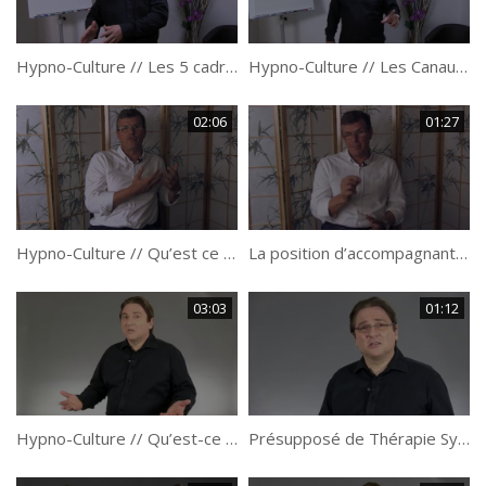
Hypno-Culture // Les 5 cadres à respecter pour réussir dans la vie par Philippe Vernois.
Hypno-Culture // Les Canaux préférentiels par Philippe Vernois.
02:06
01:27
Hypno-Culture // Qu’est ce que le Rapport en thérapie brève ? par Frank Platzek.
La position d’accompagnant par Frank Platzek.
03:03
01:12
Hypno-Culture // Qu’est-ce que la Thérapie Systémique ? par Philippe Vernois
Présupposé de Thérapie Systémique : “Il n’y a pas de sujet resistant” par Philippe Vernois.