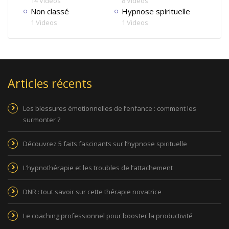
14 Videos
8 Videos
Non classé
Hypnose spirituelle
1 Videos
1 Videos
Articles récents
Les blessures émotionnelles de l’enfance : comment les
surmonter ?
Découvrez 5 faits fascinants sur l’hypnose spirituelle
L’hypnothérapie et les troubles de l’attachement
DNR : tout savoir sur cette thérapie novatrice
Le coaching professionnel pour booster la productivité