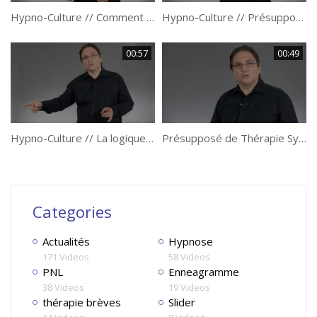
Hypno-Culture // Comment aborder la problématique en thérapie systémique ? par Philippe Vernois.
Hypno-Culture // Présupposé de Thérapie Systémique : “La Réalité” par Philippe Vernois
00:57
00:49
Hypno-Culture // La logique circulaire en thérapie systémique par Philippe Vernois
Présupposé de Thérapie Systémique : “le thérapeute doit agir dans la thérapie” par Philippe Vernois
Categories
Actualités
Hypnose
171 Videos
58 Videos
PNL
Enneagramme
38 Videos
19 Videos
thérapie brèves
Slider