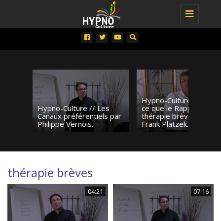
Toggle
navigation
Hypno-Culture // Qu’es
Hypno-Culture // Les
ce que le Rapport en
Canaux préférentiels par
thérapie brève ? par
Philippe Vernois.
Frank Platzek.
thérapie brèves
04:21
07:16